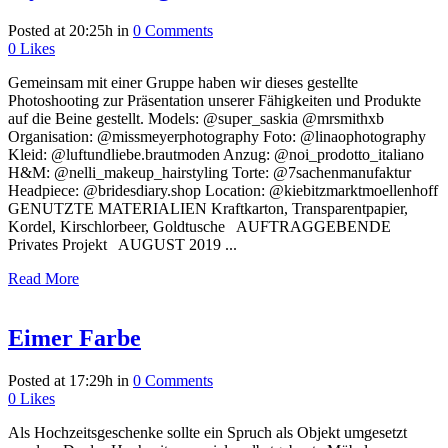
Posted at 20:25h
in
0 Comments
0
Likes
Gemeinsam mit einer Gruppe haben wir dieses gestellte
Photoshooting zur Präsentation unserer Fähigkeiten und Produkte
auf die Beine gestellt. Models: @super_saskia @mrsmithxb
Organisation: @missmeyerphotography Foto: @linaophotography
Kleid: @luftundliebe.brautmoden Anzug: @noi_prodotto_italiano
H&M: @nelli_makeup_hairstyling Torte: @7sachenmanufaktur
Headpiece: @bridesdiary.shop Location: @kiebitzmarktmoellenhoff
GENUTZTE MATERIALIEN Kraftkarton, Transparentpapier,
Kordel, Kirschlorbeer, Goldtusche AUFTRAGGEBENDE
Privates Projekt AUGUST 2019 ...
Read More
Eimer Farbe
Posted at 17:29h
in
0 Comments
0
Likes
Als Hochzeitsgeschenke sollte ein Spruch als Objekt umgesetzt