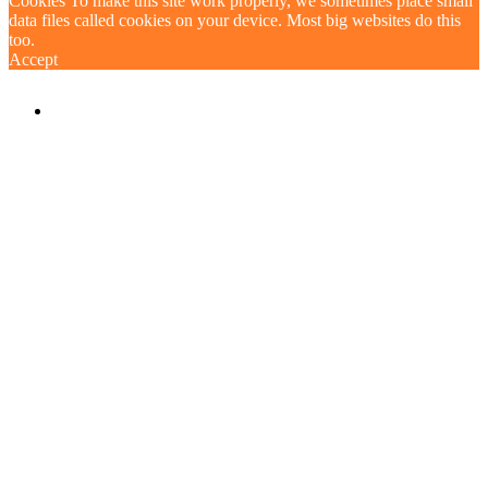
Cookies To make this site work properly, we sometimes place small
data files called cookies on your device. Most big websites do this
too.
Accept